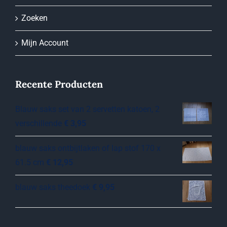
Zoeken
Mijn Account
Recente Producten
Blauw saks set van 2 servetten katoen, 2
verschillende
€
3,95
blauw saks ontbijtlaken of lap stof 170 x
61.5 cm
€
12,95
blauw saks theedoek
€
9,95