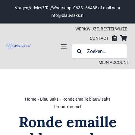
Ga
Vragen/advies? Tel/Whatsapp: 0633166488 of mail naar
naar
info@blau-saks.nl
inhoud
WERKWIJZE, BESTELWIJZE
CONTACT
ZOEKEN
Toggle
NAAR:
Navigation
MIJN ACCOUNT
Werkwijze, bestelwijze
Contact
Home
»
Blau Saks
»
Ronde emaille blauw saks
Wensenlijst
Wensenlijst
broodtrommel
Ronde emaille
Winkelwagen
Winkelwagen