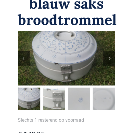
blauw saks
Zoeken
naar:
broodtrommel
Mijn Account
Slechts 1 resterend op voorraad