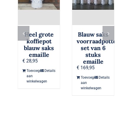
Heel grote
Blauw saks
koffiepot
voorraadpotten
blauw saks
set van 6
emaille
stuks
emaille
€
28,95
€
169,95
Toevoegen
Details
aan
Toevoegen
Details
winkelwagen
aan
winkelwagen