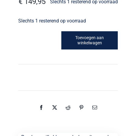
€
149,95
Slechts 1 resterend op voorraad
Slechts 1 resterend op voorraad
Toevoegen aan
winkelwagen
Ronde
emaille
blauw
saks
broodtrommel
aantal