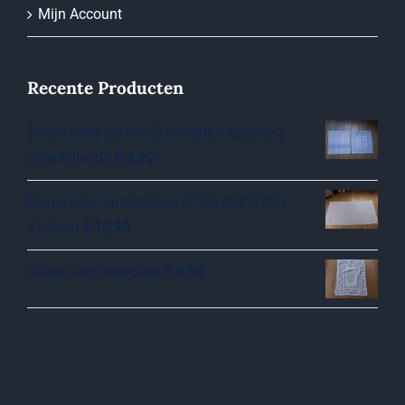
Mijn Account
Recente Producten
Blauw saks set van 2 servetten katoen, 2
verschillende
€
3,95
blauw saks ontbijtlaken of lap stof 170 x
61.5 cm
€
12,95
blauw saks theedoek
€
9,95