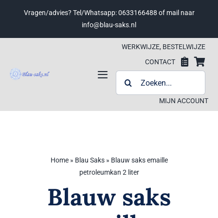
Ga
Vragen/advies? Tel/Whatsapp: 0633166488 of mail naar
naar
info@blau-saks.nl
inhoud
WERKWIJZE, BESTELWIJZE
CONTACT
ZOEKEN
Toggle
NAAR:
Navigation
MIJN ACCOUNT
Werkwijze, bestelwijze
Contact
Home
»
Blau Saks
»
Blauw saks emaille
Wensenlijst
Wensenlijst
petroleumkan 2 liter
Blauw saks
Winkelwagen
Winkelwagen