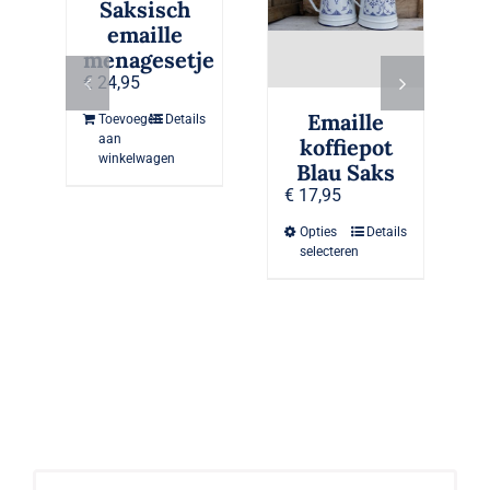
Saksisch
emaille
menagesetje
€
24,95
Emaille
Toevoegen
Details
aan
koffiepot
winkelwagen
Blau Saks
€
17,95
Dit
Opties
Details
product
selecteren
heeft
meerdere
variaties.
Deze
optie
kan
gekozen
worden
op
de
productpagina