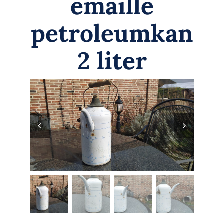
emaille
Zoeken
naar:
petroleumkan
Mijn Account
2 liter