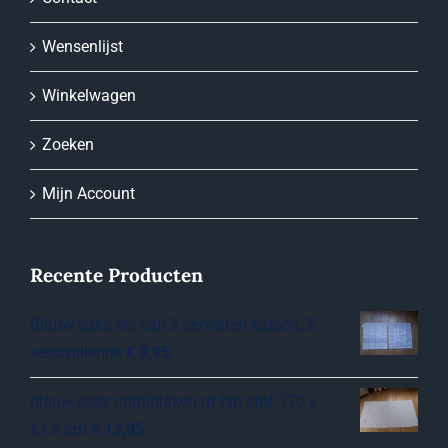
Wensenlijst
Winkelwagen
Zoeken
Mijn Account
Recente Producten
Blauw saks set van 2 servetten katoen, 2
verschillende
€
3,95
blauw saks ontbijtlaken of lap stof 170 x
61.5 cm
€
12,95