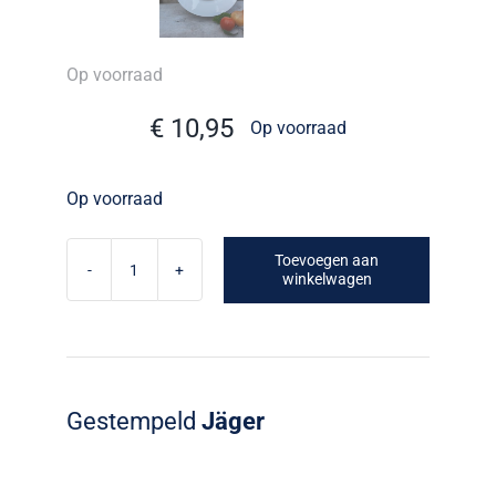
Op voorraad
€
10,95
Op voorraad
Op voorraad
Toevoegen aan
winkelwagen
Sauskom,
juskom
op
vaste
schotel
Gestempeld
Jäger
Blau
Saks