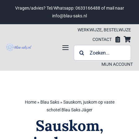
Ga
Vragen/advies? Tel/Whatsapp: 0633166488 of mail naar
naar
info@blau-saks.nl
inhoud
WERKWIJZE, BESTELWIJZE
CONTACT
ZOEKEN
Toggle
NAAR:
Navigation
MIJN ACCOUNT
Werkwijze, bestelwijze
Contact
Home
»
Blau Saks
»
Sauskom, juskom op vaste
Wensenlijst
Wensenlijst
schotel Blau Saks Jäger
Sauskom,
Winkelwagen
Winkelwagen