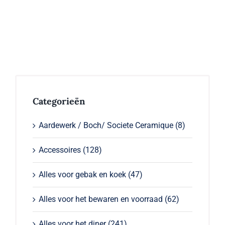
variaties.
de
Deze
productpagina
optie
kan
gekozen
worden
op
de
productpagina
Categorieën
Aardewerk / Boch/ Societe Ceramique
(8)
Accessoires
(128)
Alles voor gebak en koek
(47)
Alles voor het bewaren en voorraad
(62)
Alles voor het diner
(241)