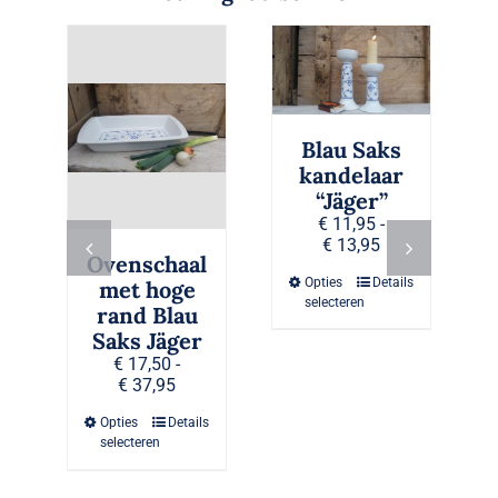
Blau Saks
kandelaar
“Jäger”
€
11,95
-
Prijsklasse:
€
13,95
Ovenschaal
€ 11,95
Dit
Opties
Details
tot
met hoge
product
selecteren
€ 13,95
rand Blau
heeft
Saks Jäger
meerdere
€
17,50
-
variaties.
Prijsklasse:
€
37,95
Deze
€ 17,50
optie
Dit
Opties
Details
tot
kan
product
selecteren
€ 37,95
gekozen
heeft
worden
meerdere
op