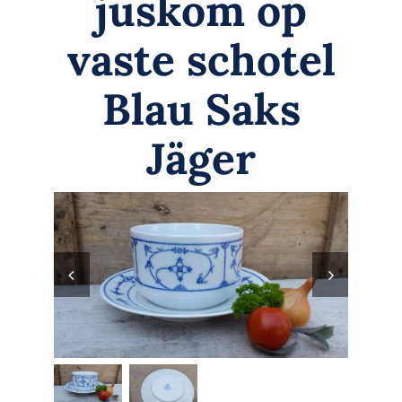
juskom op
Zoeken
naar:
vaste schotel
Mijn Account
Blau Saks
Jäger