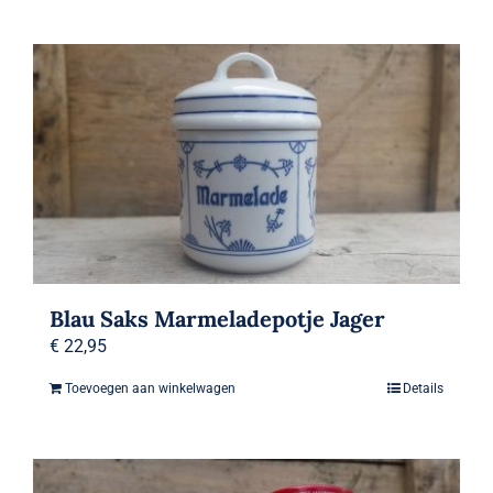
product
€ 22,95
heeft
meerdere
variaties.
Deze
optie
kan
gekozen
worden
op
Blau Saks Marmeladepotje Jager
de
€
22,95
productpagina
Toevoegen aan winkelwagen
Details