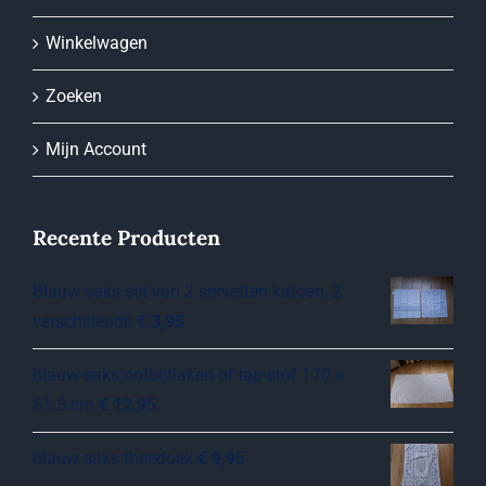
Winkelwagen
Zoeken
Mijn Account
Recente Producten
Blauw saks set van 2 servetten katoen, 2
verschillende
€
3,95
blauw saks ontbijtlaken of lap stof 170 x
61.5 cm
€
12,95
blauw saks theedoek
€
9,95