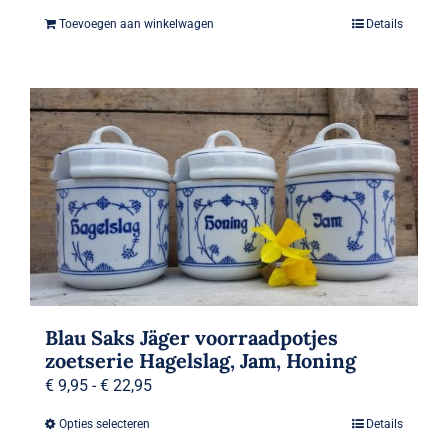
prijs
prijs
Toevoegen aan winkelwagen
Details
was:
is:
€ 9,95.
€ 3,95.
Blau Saks Jäger voorraadpotjes
zoetserie Hagelslag, Jam, Honing
Prijsklasse:
€
9,95
-
€
22,95
€ 9,95
Opties selecteren
Details
Dit
tot