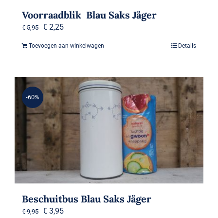
Voorraadblik Blau Saks Jäger
Oorspronkelijke
Huidige
€
2,25
€
5,95
prijs
prijs
Toevoegen aan winkelwagen
Details
was:
is:
€ 5,95.
€ 2,25.
-60%
Beschuitbus Blau Saks Jäger
Oorspronkelijke
Huidige
€
3,95
€
9,95