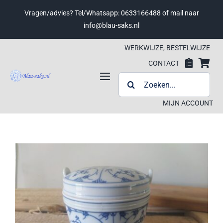
Ga
Vragen/advies? Tel/Whatsapp: 0633166488 of mail naar
naar
info@blau-saks.nl
inhoud
WERKWIJZE, BESTELWIJZE
CONTACT
ZOEKEN
Toggle
NAAR:
Navigation
MIJN ACCOUNT
Werkwijze, bestelwijze
Contact
Wensenlijst
Wensenlijst
Winkelwagen
Winkelwagen