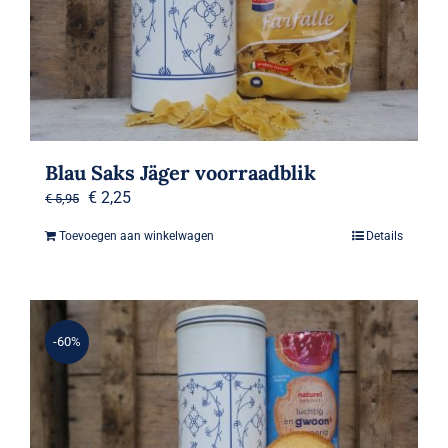
Blau Saks Jäger voorraadblik
Oorspronkelijke
Huidige
€
2,25
€
5,95
prijs
prijs
Toevoegen aan winkelwagen
Details
was:
is:
€ 5,95.
€ 2,25.
-60%