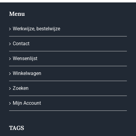
optie
kan
Menu
gekozen
worden
Werkwijze, bestelwijze
op
Contact
de
productpagina
Wensenlijst
Winkelwagen
Zoeken
Mijn Account
TAGS