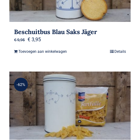
Beschuitbus Blau Saks Jäger
Oorspronkelijke
Huidige
€
3,95
€
9,95
prijs
prijs
Toevoegen aan winkelwagen
Details
was:
is:
€ 9,95.
€ 3,95.
-62%