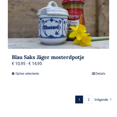
Blau Saks Jäger mosterdpotje
Prijsklasse:
€
10,95
-
€
14,95
€ 10,95
Opties selecteren
Details
Dit
tot
product
€ 14,95
heeft
meerdere
1
2
Volgende
variaties.
Deze