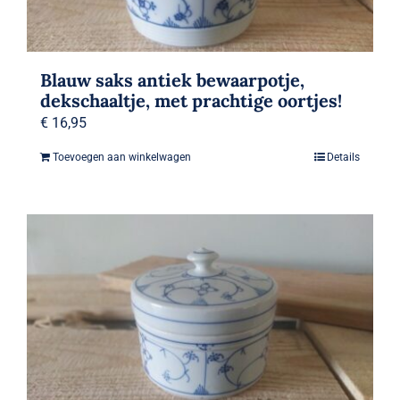
Zoeken
naar:
Mijn Account
Blauw saks antiek bewaarpotje,
dekschaaltje, met prachtige oortjes!
€
16,95
Toevoegen aan winkelwagen
Details