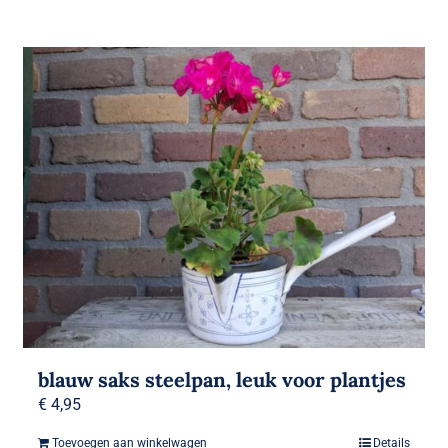
blauw saks steelpan, leuk voor plantjes
€
4,95
Toevoegen aan winkelwagen
Details