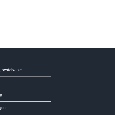
 bestelwijze
st
gen