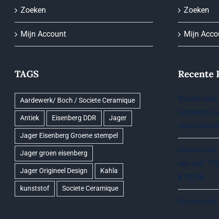
Zoeken
Zoeken
Mijn Account
Mijn Acco
TAGS
Recente 
Blauw saks 
Aardewerk/ Boch / Societe Ceramique
servetten ka
Antiek
Eisenberg DDR
Jager
verschillen
Jager Eisenberg Groene stempel
blauw saks 
Jager groen eisenberg
lap stof 17
Jager Origineel Design
Kahla
€
12,95
kunststof
Societe Ceramique
blauw saks