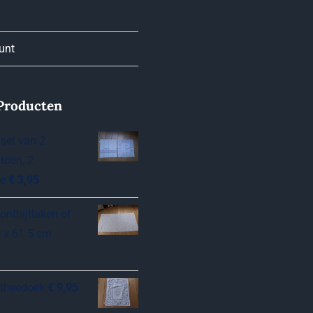
unt
Producten
set van 2
toen, 2
de
€
3,95
ontbijtlaken of
0 x 61.5 cm
 theedoek
€
9,95